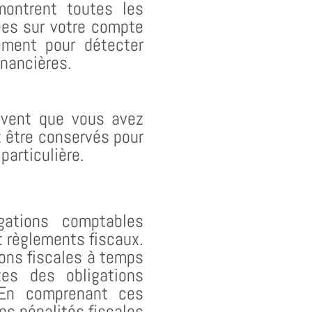
ontrent toutes les
uées sur votre compte
rement pour détecter
inancières.
uvent que vous avez
 être conservés pour
particulière.
gations comptables
t règlements fiscaux.
ions fiscales à temps
es des obligations
. En comprenant ces
es pénalités fiscales